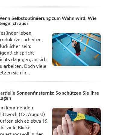
enn Selbstoptimierung zum Wahn wird: Wie
teige ich aus?
esünder leben,
roduktiver arbeiten,
lücklicher sein:
igentlich spricht
ichts dagegen, an sich
u arbeiten. Doch viele
etzen sich in...
artielle Sonnenfinsternis: So schützen Sie Ihre
Augen
Am kommenden
ittwoch (12. August)
ürften sich ab etwa 19
hr viele Blicke
rwartungsvoll in den