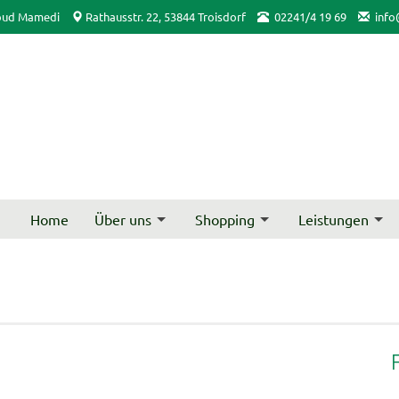
oud Mamedi
Rathausstr. 22, 53844 Troisdorf
02241/4 19 69
info
Home
Über uns
Shopping
Leistungen