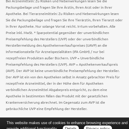
Bei Arzneimitteln: Zu Risiken und Nebenwirkungen lesen Sie die
Packungsbeilage und fragen Sie Ihre Ärztin, Ihren Arzt oder in Ihrer
Apotheke. Bei Tierarzneimitteln: Zu Risiken und Nebenwirkungen lesen
Sie die Packungsbeilage und fragen Sie Ihre Tierärztin, Ihren Tierarzt oder
in Ihrer Apotheke. Nur solange Vorrat reicht. Irrtum vorbehalten. Alle
Preise inkl. MwSt. * Sparpotential gegenüber der unverbindlichen
Preisempfehlung des Herstellers (UVP) oder der unverbindlichen
Herstellermeldung des Apothekenverkaufspreises (UAVP) an die
Informationsstelle für Arzneispezialitäten (IFA GmbH) / nur bei
rezeptfreien Produkten außer Büchern. UVP = Unverbindliche
Preisempfehlung des Herstellers (UVP). AVP = Apothekenverkaufspreis
(AVP). Der AVP ist keine unverbindliche Preisempfehlung der Hersteller.
Der AVP ist ein von den Apotheken selbst in Ansatz gebrachter Preis für
rezeptfreie Arzneimittel, der in der Höhe dem für Apotheken
verbindlichen Arzneimittel Abgabepreis entspricht, zu dem eine
Apotheke in bestimmten Fällen das Produkt mit der gesetzlichen
Krankenversicherung abrechnet. Im Gegensatz zum AVP ist die
gebräuchliche UVP eine Empfehlung der Hersteller.
This website makes use of cookies to enhance browsing experience and
provide additional functionality.
Details
Privacy policy