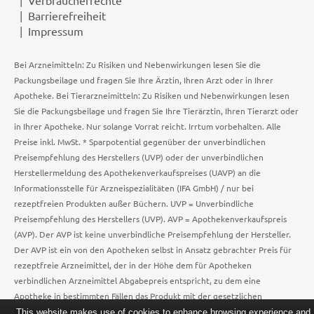
Barrierefreiheit
Impressum
Bei Arzneimitteln: Zu Risiken und Nebenwirkungen lesen Sie die
Packungsbeilage und fragen Sie Ihre Ärztin, Ihren Arzt oder in Ihrer
Apotheke. Bei Tierarzneimitteln: Zu Risiken und Nebenwirkungen lesen
Sie die Packungsbeilage und fragen Sie Ihre Tierärztin, Ihren Tierarzt oder
in Ihrer Apotheke. Nur solange Vorrat reicht. Irrtum vorbehalten. Alle
Preise inkl. MwSt. * Sparpotential gegenüber der unverbindlichen
Preisempfehlung des Herstellers (UVP) oder der unverbindlichen
Herstellermeldung des Apothekenverkaufspreises (UAVP) an die
Informationsstelle für Arzneispezialitäten (IFA GmbH) / nur bei
rezeptfreien Produkten außer Büchern. UVP = Unverbindliche
Preisempfehlung des Herstellers (UVP). AVP = Apothekenverkaufspreis
(AVP). Der AVP ist keine unverbindliche Preisempfehlung der Hersteller.
Der AVP ist ein von den Apotheken selbst in Ansatz gebrachter Preis für
rezeptfreie Arzneimittel, der in der Höhe dem für Apotheken
verbindlichen Arzneimittel Abgabepreis entspricht, zu dem eine
Apotheke in bestimmten Fällen das Produkt mit der gesetzlichen
Krankenversicherung abrechnet. Im Gegensatz zum AVP ist die
This website makes use of cookies to enhance browsing experience and