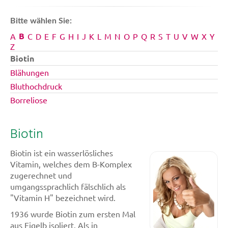
Bitte wählen Sie:
B
A
C
D
E
F
G
H
I
J
K
L
M
N
O
P
Q
R
S
T
U
V
W
X
Y
Z
Biotin
Blähungen
Bluthochdruck
Borreliose
Biotin
Biotin ist ein wasserlösliches
Vitamin, welches dem B-Komplex
zugerechnet und
umgangssprachlich fälschlich als
"Vitamin H" bezeichnet wird.
1936 wurde Biotin zum ersten Mal
aus Eigelb isoliert. Als in