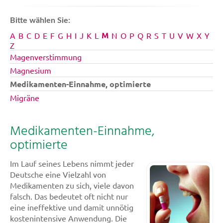
Bitte wählen Sie:
M
A
B
C
D
E
F
G
H
I
J
K
L
N
O
P
Q
R
S
T
U
V
W
X
Y
Z
Magenverstimmung
Magnesium
Medikamenten-Einnahme, optimierte
Migräne
Medikamenten-Einnahme,
optimierte
Im Lauf seines Lebens nimmt jeder
Deutsche eine Vielzahl von
Medikamenten zu sich, viele davon
falsch. Das bedeutet oft nicht nur
eine ineffektive und damit unnötig
kostenintensive Anwendung. Die