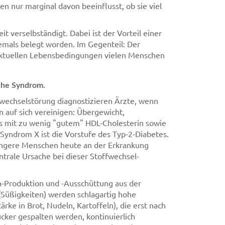
 nur marginal davon beeinflusst, ob sie viel
t verselbständigt. Dabei ist der Vorteil einer
emals belegt worden. Im Gegenteil: Der
 aktuellen Lebensbedingungen vielen Menschen
sche Syndrom.
wechselstörung diagnostizieren Ärzte, wenn
 auf sich vereinigen: Übergewicht,
s mit zu wenig "gutem" HDL-Cholesterin sowie
 Syndrom X ist die Vorstufe des Typ-2-Diabetes.
üngere Menschen heute an der Erkrankung
entrale Ursache bei dieser Stoffwechsel-
n-Produktion und -Ausschüttung aus der
 (Süßigkeiten) werden schlagartig hohe
ärke in Brot, Nudeln, Kartoffeln), die erst nach
cker gespalten werden, kontinuierlich