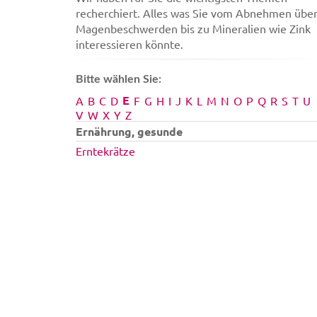
recherchiert. Alles was Sie vom Abnehmen übe
Magenbeschwerden bis zu Mineralien wie Zink
interessieren könnte.
Bitte wählen Sie:
E
A
B
C
D
F
G
H
I
J
K
L
M
N
O
P
Q
R
S
T
U
V
W
X
Y
Z
Ernährung, gesunde
Erntekrätze