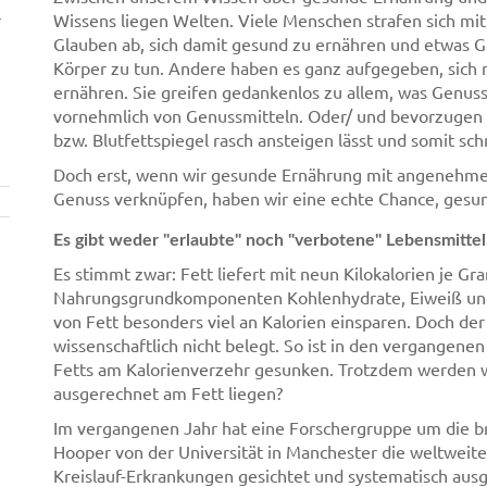
r
Wissens liegen Welten. Viele Menschen strafen sich mit
Glauben ab, sich damit gesund zu ernähren und etwas G
Körper zu tun. Andere haben es ganz aufgegeben, sich 
ernähren. Sie greifen gedankenlos zu allem, was Genuss
vornehmlich von Genussmitteln. Oder/ und bevorzugen a
bzw. Blutfettspiegel rasch ansteigen lässt und somit sch
Doch erst, wenn wir gesunde Ernährung mit angenehme
Genuss verknüpfen, haben wir eine echte Chance, gesun
Es gibt weder "erlaubte" noch "verbotene" Lebensmittel, 
Es stimmt zwar: Fett liefert mit neun Kilokalorien je G
Nahrungsgrundkomponenten Kohlenhydrate, Eiweiß und F
von Fett besonders viel an Kalorien einsparen. Doch de
wissenschaftlich nicht belegt. So ist in den vergangene
Fetts am Kalorienverzehr gesunken. Trotzdem werden w
ausgerechnet am Fett liegen?
Im vergangenen Jahr hat eine Forschergruppe um die br
Hooper von der Universität in Manchester die weltwei
Kreislauf-Erkrankungen gesichtet und systematisch ausge