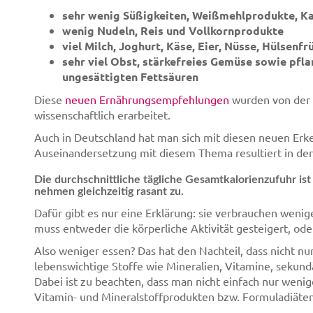
sehr wenig Süßigkeiten, Weißmehlprodukte, Ka
wenig Nudeln, Reis und Vollkornprodukte
viel Milch, Joghurt, Käse, Eier, Nüsse, Hülsenf
sehr viel Obst, stärkefreies Gemüse sowie pfla
ungesättigten Fettsäuren
Diese
neuen Ernährungsempfehlungen
wurden von der H
wissenschaftlich erarbeitet.
Auch in Deutschland hat man sich mit diesen neuen Erke
Auseinandersetzung mit diesem Thema resultiert in de
Die durchschnittliche tägliche Gesamtkalorienzufuhr ist
nehmen gleichzeitig rasant zu.
Dafür gibt es nur eine Erklärung: sie verbrauchen wenige
muss entweder die körperliche Aktivität gesteigert, od
Also weniger essen? Das hat den Nachteil, dass nicht n
lebenswichtige Stoffe wie Mineralien, Vitamine, seku
Dabei ist zu beachten, dass man nicht einfach nur wen
Vitamin- und Mineralstoffprodukten bzw. Formuladiäten