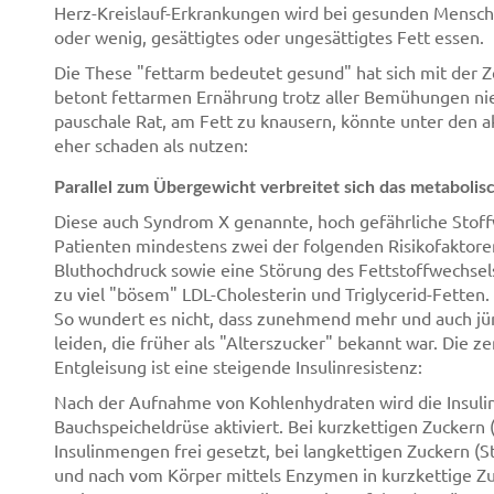
Herz-Kreislauf-Erkrankungen wird bei gesunden Menschen
oder wenig, gesättigtes oder ungesättigtes Fett essen.
Die These "fettarm bedeutet gesund" hat sich mit der Zei
betont fettarmen Ernährung trotz aller Bemühungen ni
pauschale Rat, am Fett zu knausern, könnte unter den
eher schaden als nutzen:
Parallel zum Übergewicht verbreitet sich das metaboli
Diese auch Syndrom X genannte, hoch gefährliche Stoff
Patienten mindestens zwei der folgenden Risikofaktoren
Bluthochdruck sowie eine Störung des Fettstoffwechsel
zu viel "bösem" LDL-Cholesterin und Triglycerid-Fetten.
So wundert es nicht, dass zunehmend mehr und auch j
leiden, die früher als "Alterszucker" bekannt war. Die z
Entgleisung ist eine steigende Insulinresistenz:
Nach der Aufnahme von Kohlenhydraten wird die Insuli
Bauchspeicheldrüse aktiviert. Bei kurzkettigen Zuckern
Insulinmengen frei gesetzt, bei langkettigen Zuckern (St
und nach vom Körper mittels Enzymen in kurzkettige Zu