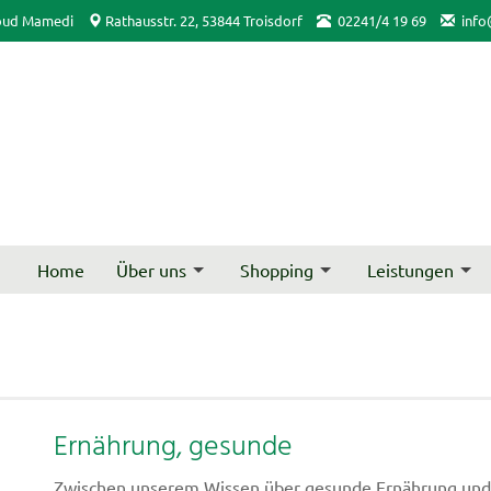
oud Mamedi
Rathausstr. 22, 53844 Troisdorf
02241/4 19 69
info
Home
Über uns
Shopping
Leistungen
Ernährung, gesunde
Zwischen unserem Wissen über gesunde Ernährung und