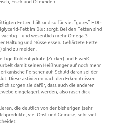
isch, Fisch und Öl meiden.
igten Fetten hält und so für viel "gutes" HDL-
glycerid-Fett im Blut sorgt. Bei den Fetten sind
öl wichtig – und wesentlich mehr Omega-3-
hter Haltung und Nüsse essen. Gehärtete Fette
) sind zu meiden.
zkettige Kohlenhydrate (Zucker) und Eiweiß.
 kurbelt damit seinen Heißhunger auf noch mehr
rikanische Forscher auf. Schuld daran sei der
lut. Diese aktivieren nach den Erkenntnissen
zlich sorgen sie dafür, dass auch die anderen
webe eingelagert werden, also rasch dick
eren, die deutlich von der bisherigen (sehr
lchprodukte, viel Obst und Gemüse, sehr viel
cheidet: