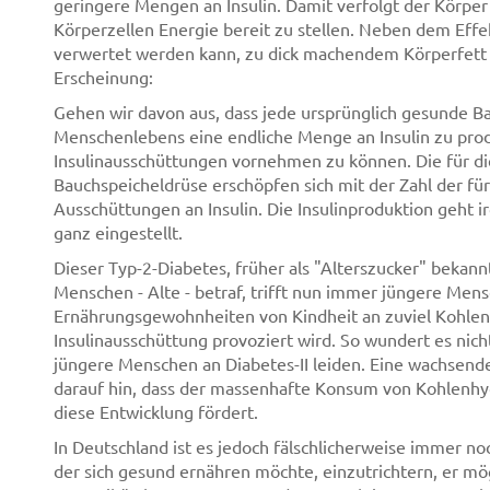
geringere Mengen an Insulin. Damit verfolgt der Körper 
Körperzellen Energie bereit zu stellen. Neben dem Effekt
verwertet werden kann, zu dick machendem Körperfett
Erscheinung:
Gehen wir davon aus, dass jede ursprünglich gesunde Ba
Menschenlebens eine endliche Menge an Insulin zu prod
Insulinausschüttungen vornehmen zu können. Die für die
Bauchspeicheldrüse erschöpfen sich mit der Zahl der f
Ausschüttungen an Insulin. Die Insulinproduktion geht i
ganz eingestellt.
Dieser Typ-2-Diabetes, früher als "Alterszucker" bekann
Menschen - Alte - betraf, trifft nun immer jüngere Men
Ernährungsgewohnheiten von Kindheit an zuviel Kohle
Insulinausschüttung provoziert wird. So wundert es ni
jüngere Menschen an Diabetes-II leiden. Eine wachsend
darauf hin, dass der massenhafte Konsum von Kohlenh
diese Entwicklung fördert.
In Deutschland ist es jedoch fälschlicherweise immer n
der sich gesund ernähren möchte, einzutrichtern, er mög