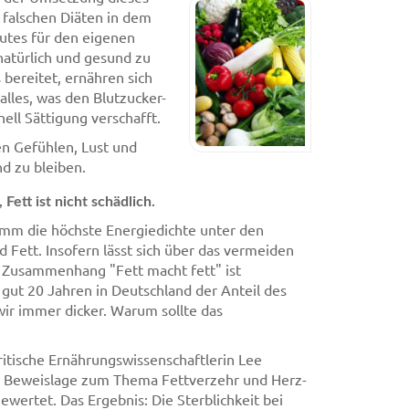
 falschen Diäten in dem
utes für den eigenen
natürlich und gesund zu
 bereitet, ernähren sich
lles, was den Blutzucker-
nell Sättigung verschafft.
n Gefühlen, Lust und
d zu bleiben.
Fett ist nicht schädlich.
ramm die höchste Energiedichte unter den
ett. Insofern lässt sich über das vermeiden
r Zusammenhang "Fett macht fett" ist
n gut 20 Jahren in Deutschland der Anteil des
ir immer dicker. Warum sollte das
itische Ernährungswissenschaftlerin Lee
te Beweislage zum Thema Fettverzehr und Herz-
wertet. Das Ergebnis: Die Sterblichkeit bei