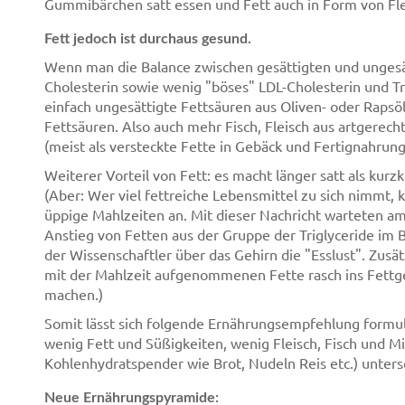
Gummibärchen satt essen und Fett auch in Form von Fle
Fett jedoch ist durchaus gesund.
Wenn man die Balance zwischen gesättigten und ungesätt
Cholesterin sowie wenig "böses" LDL-Cholesterin und Tri
einfach ungesättigte Fettsäuren aus Oliven- oder Raps
Fettsäuren. Also auch mehr Fisch, Fleisch aus artgerec
(meist als versteckte Fette in Gebäck und Fertignahrung
Weiterer Vorteil von Fett: es macht länger satt als kur
(Aber: Wer viel fettreiche Lebensmittel zu sich nimmt,
üppige Mahlzeiten an. Mit dieser Nachricht warteten ame
Anstieg von Fetten aus der Gruppe der Triglyceride im B
der Wissenschaftler über das Gehirn die "Esslust". Zusät
mit der Mahlzeit aufgenommenen Fette rasch ins Fettge
machen.)
Somit lässt sich folgende Ernährungsempfehlung formuli
wenig Fett und Süßigkeiten, wenig Fleisch, Fisch und Mi
Kohlenhydratspender wie Brot, Nudeln Reis etc.) unters
Neue Ernährungspyramide: