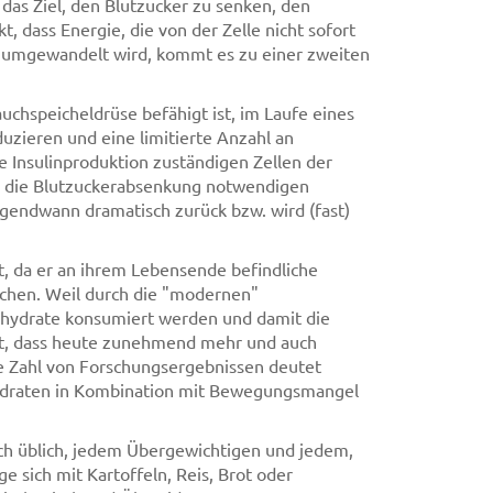
das Ziel, den Blutzucker zu senken, den
, dass Energie, die von der Zelle nicht sofort
 umgewandelt wird, kommt es zu einer zweiten
uchspeicheldrüse befähigt ist, im Laufe eines
uzieren und eine limitierte Anzahl an
 Insulinproduktion zuständigen Zellen der
ür die Blutzuckerabsenkung notwendigen
rgendwann dramatisch zurück bzw. wird (fast)
t, da er an ihrem Lebensende befindliche
schen. Weil durch die "modernen"
nhydrate konsumiert werden und damit die
cht, dass heute zunehmend mehr und auch
e Zahl von Forschungsergebnissen deutet
ydraten in Kombination mit Bewegungsmangel
och üblich, jedem Übergewichtigen und jedem,
e sich mit Kartoffeln, Reis, Brot oder