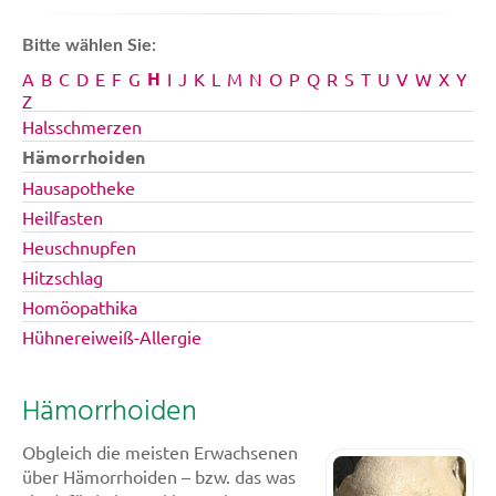
Bitte wählen Sie:
H
A
B
C
D
E
F
G
I
J
K
L
M
N
O
P
Q
R
S
T
U
V
W
X
Y
Z
Halsschmerzen
Hämorrhoiden
Hausapotheke
Heilfasten
Heuschnupfen
Hitzschlag
Homöopathika
Hühnereiweiß-Allergie
Hämorrhoiden
Obgleich die meisten Erwachsenen
über Hämorrhoiden – bzw. das was