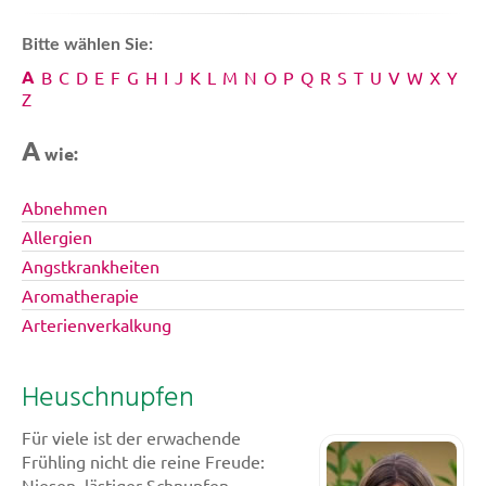
Bitte wählen Sie:
A
B
C
D
E
F
G
H
I
J
K
L
M
N
O
P
Q
R
S
T
U
V
W
X
Y
Z
A
wie:
Abnehmen
Allergien
Angstkrankheiten
Aromatherapie
Arterienverkalkung
Heuschnupfen
Für viele ist der erwachende
Frühling nicht die reine Freude:
Niesen, lästiger Schnupfen,